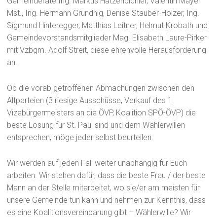
Gemeinderäte Ing. Markus Hatzenbichler, Valentin Mayer
Mst., Ing. Hermann Grundnig, Denise Stauber-Holzer, Ing.
Sigmund Hinteregger, Matthias Leitner, Helmut Krobath und
Gemeindevorstandsmitglieder Mag. Elisabeth Laure-Pirker
mit Vzbgm. Adolf Streit, diese ehrenvolle Herausforderung
an.
Ob die vorab getroffenen Abmachungen zwischen den
Altparteien (3 riesige Ausschüsse, Verkauf des 1.
Vizebürgermeisters an die ÖVP, Koalition SPÖ-ÖVP) die
beste Lösung für St. Paul sind und dem Wählerwillen
entsprechen, möge jeder selbst beurteilen.
Wir werden auf jeden Fall weiter unabhängig für Euch
arbeiten. Wir stehen dafür, dass die beste Frau / der beste
Mann an der Stelle mitarbeitet, wo sie/er am meisten für
unsere Gemeinde tun kann und nehmen zur Kenntnis, dass
es eine Koalitionsvereinbarung gibt – Wählerwille? Wir