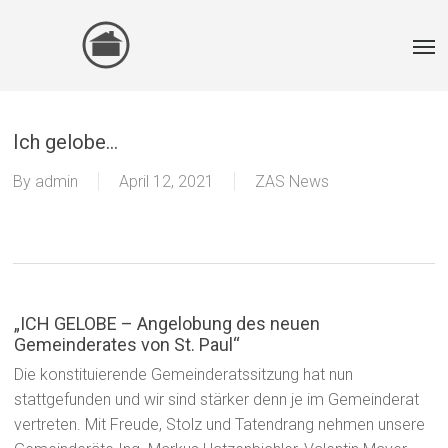
Skip
Men
to
main
content
Ich gelobe…
By
admin
April 12, 2021
ZAS News
„ICH GELOBE – Angelobung des neuen
Gemeinderates von St. Paul“
Die konstituierende Gemeinderatssitzung hat nun
stattgefunden und wir sind stärker denn je im Gemeinderat
vertreten. Mit Freude, Stolz und Tatendrang nehmen unsere