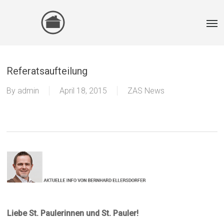
Skip
Men
to
main
content
Referatsaufteilung
By
admin
April 18, 2015
ZAS News
Liebe St. Paulerinnen und St. Pauler!